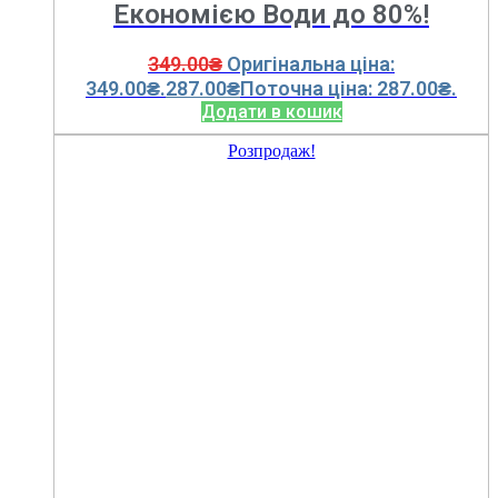
Економією Води до 80%!
349.00
₴
Оригінальна ціна:
349.00₴.
287.00
₴
Поточна ціна: 287.00₴.
Додати в кошик
Розпродаж!