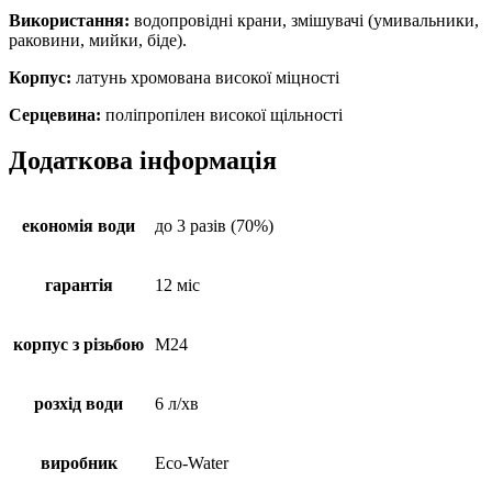
Використання:
водопровідні крани, змішувачі (умивальники,
раковини, мийки, біде).
Корпус:
латунь хромована високої міцності
Серцевина:
поліпропілен високої щільності
Додаткова інформація
економія води
до 3 разів (70%)
гарантія
12 міс
корпус з різьбою
М24
розхід води
6 л/хв
виробник
Eco-Water