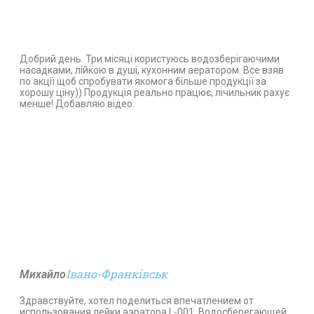
Добрий день. Три місяці користуюсь водозберігаючими
насадками, лійкою в душі, кухонним аератором. Все взяв
по акції щоб спробувати якомога більше продукції за
хорошу ціну)) Продукція реально працює, лічильник рахує
менше! Добавляю відео.
Івано-Франківськ
Михайло
Здравствуйте, хотел поделиться впечатлением от
использования лейки аэратора L-001, Водосберегающей