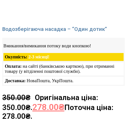
Водозберігаюча насадка – “Один дотик”
Вмикання/вимикання потоку води кнопкою!
Окупність:
2-3 місяці!
Оплата:
на сайті (банківською карткою), при отриманні
товару (у вітділенні поштової служби).
Доставка:
НоваПошта, УкрПошта.
350.00
₴
Оригінальна ціна:
278.00
₴
350.00₴.
Поточна ціна:
278.00₴.