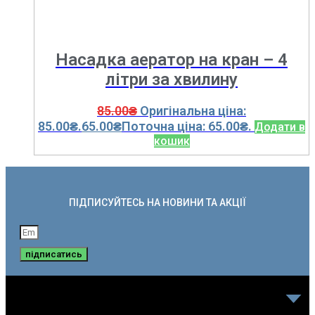
Насадка аератор на кран – 4
літри за хвилину
85.00
₴
Оригінальна ціна:
85.00₴.
65.00
₴
Поточна ціна: 65.00₴.
Додати в
кошик
ПІДПИСУЙТЕСЬ НА НОВИНИ ТА АКЦІЇ
підписатись