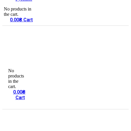
No products in
the cart.
0.00
₴
Cart
No
products
in the
cart.
0.00
₴
Cart