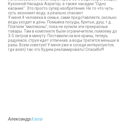
Кухонной Насадка-Аэратор, а также насадки "Одно
касание". Это просто супер изобретения. Не то что чуть-
суть экономят воду, а реально спасают.
У меня 4 человека в семье, сами представляете, сколько
воды уходит в день. Помывка посуды, бритье, душ, т.д.
Платили "миллионы", пока не купили эти прекрасные
товары. Там в комплекте были ограничители, помоему до
3-5 литров в минуту. Поставили на все краны, теперь
радуемся, струя идет отличная, а воды тратится меньше в
разы. Всем советую! У меня уже и соседи интересуются,
где взял) так что будем рекламировать! Спасибо!!!
Киев
Александр