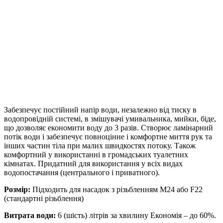
Забезпечує постійний напір води, незалежно від тиску в
водопровідній системі, в змішувачі умивальника, мийки, біде,
що дозволяє економити воду до 3 разів. Створює ламінарний
потік води і забезпечує повноцінне і комфортне миття рук та
інших частин тіла при малих швидкостях потоку. Також
комфортний у використанні в громадських туалетних
кімнатах. Придатний для використання у всіх видах
водопостачання (центрального і приватного).
Розмір:
Підходить для насадок з різьбленням M24 або F22
(стандартні різьблення)
Витрата води:
6 (шість) літрів за хвилину
Економія – до 60%.