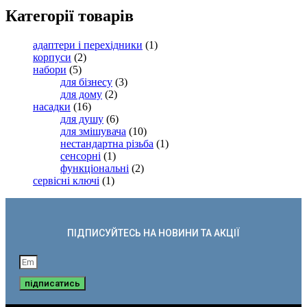
Категорії товарів
адаптери і перехідники
(1)
корпуси
(2)
набори
(5)
для бізнесу
(3)
для дому
(2)
насадки
(16)
для душу
(6)
для змішувача
(10)
нестандартна різьба
(1)
сенсорні
(1)
функціональні
(2)
сервісні ключі
(1)
ПІДПИСУЙТЕСЬ НА НОВИНИ ТА АКЦІЇ
підписатись