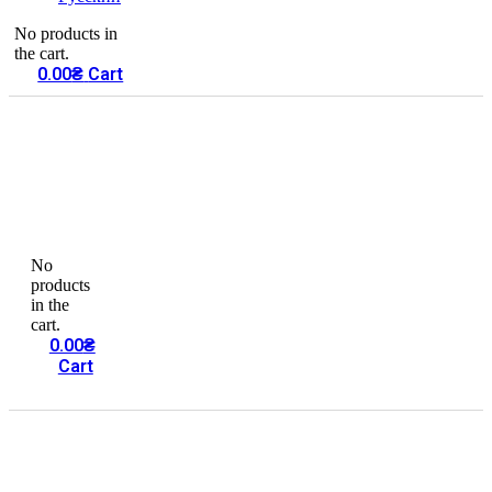
No products in
the cart.
0.00
₴
Cart
No
products
in the
cart.
0.00
₴
Cart