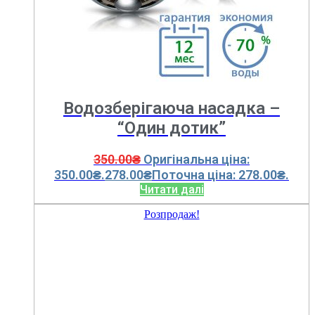
Водозберігаюча насадка –
“Один дотик”
350.00
₴
Оригінальна ціна:
350.00₴.
278.00
₴
Поточна ціна: 278.00₴.
Читати далі
Розпродаж!