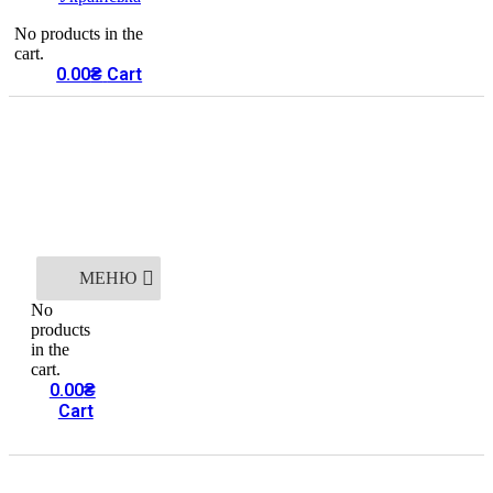
No products in the
cart.
0.00
₴
Cart
МЕНЮ
No
products
in the
cart.
0.00
₴
Cart