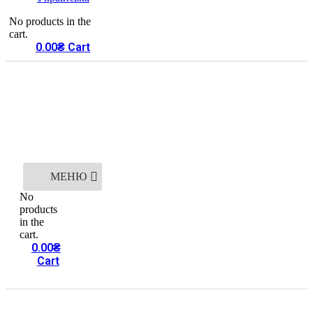
No products in the
cart.
0.00
₴
Cart
МЕНЮ
No
products
in the
cart.
0.00
₴
Cart