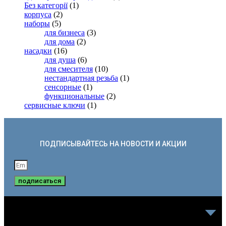
Без категорії
(1)
корпуса
(2)
наборы
(5)
для бизнеса
(3)
для дома
(2)
насадки
(16)
для душа
(6)
для смесителя
(10)
нестандартная резьба
(1)
сенсорные
(1)
функциональные
(2)
сервисные ключи
(1)
ПОДПИСЫВАЙТЕСЬ НА НОВОСТИ И АКЦИИ
подписаться