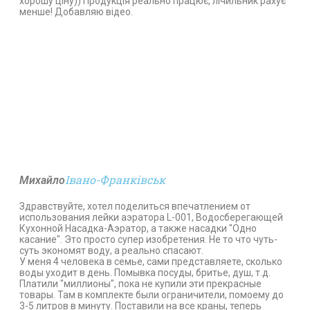
хорошу ціну)) Продукція реально працює, лічильник рахує
менше! Добавляю відео.
Івано-Франківськ
Михайло
Здравствуйте, хотел поделиться впечатлением от
использования лейки аэратора L-001, Водосберегающей
Кухонной Насадка-Аэратор, а также насадки "Одно
касание". Это просто супер изобретения. Не то что чуть-
суть экономят воду, а реально спасают.
У меня 4 человека в семье, сами представляете, сколько
воды уходит в день. Помывка посуды, бритье, душ, т.д.
Платили "миллионы", пока не купили эти прекрасные
товары. Там в комплекте были ограничители, помоему до
3-5 литров в минуту. Поставили на все краны, теперь