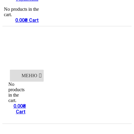
No products in the
cart.
0.00
₴
Cart
МЕНЮ
No
products
in the
cart.
0.00
₴
Cart