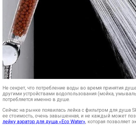
Не секрет, что потребление воды во время принятия душ
другими устройствами водопользования (мойка, умывальни
потребляется именно в душе.
Сейчас на рынке появилась лейка с фильтром для душа Sk
ее стоимость, очень завышенная, и не каждый может по
лейку аэратор для душа «Eco Water»
, которая позволяет э