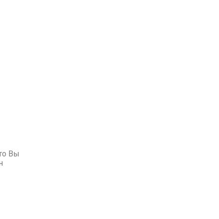
 то Вы
н