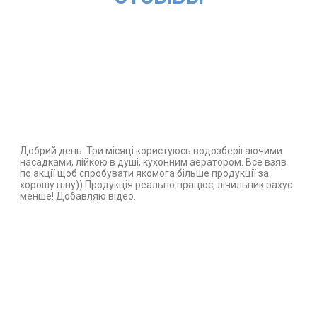
Добрий день. Три місяці користуюсь водозберігаючими
насадками, лійкою в душі, кухонним аератором. Все взяв
по акції щоб спробувати якомога більше продукції за
хорошу ціну)) Продукція реально працює, лічильник рахує
менше! Добавляю відео.