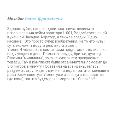
Івано-Франківськ
Михайло
Здравствуйте, хотел поделиться впечатлением от
использования лейки аэратора L-001, Водосберегающей
Кухонной Насадка-Аэратор, а также насадки "Одно
касание". Это просто супер изобретения. Не то что чуть-
суть экономят воду, а реально спасают.
У меня 4 человека в семье, сами представляете, сколько
воды уходит в день. Помывка посуды, бритье, душ, т.д.
Платили "миллионы", пока не купили эти прекрасные
товары. Там в комплекте были ограничители, помоему до
3-5 литров в минуту. Поставили на все краны, теперь
радуемся, струя идет отличная, а воды тратится меньше в
разы. Всем советую! У меня уже и соседи интересуются,
где взял) так что будем рекламировать! Спасибо!!!