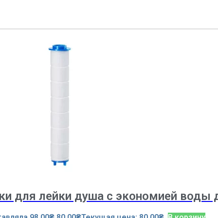
ки для лейки душа с экономией воды 
авляла 98.00₴.
80.00
₴
Текущая цена: 80.00₴.
В корзину