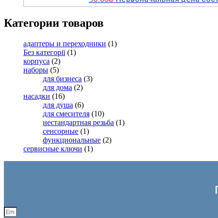
Категории товаров
адаптеры и переходники
(1)
Без категорії
(1)
корпуса
(2)
наборы
(5)
для бизнеса
(3)
для дома
(2)
насадки
(16)
для душа
(6)
для смесителя
(10)
нестандартная резьба
(1)
сенсорные
(1)
функциональные
(2)
сервисные ключи
(1)